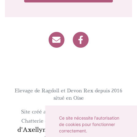
Elevage de Ragdoll et Devon Rex depuis 2016
situé en Oise
WeBreed
Site créé avec
- Copyright©
Ce site nécessite l'autorisation
Chatterie
Chatterie d'Axellyne 2026 -
de cookies pour fonctionner
d'Axellyne
chat-et-chaton.com
sur
-
correctement.