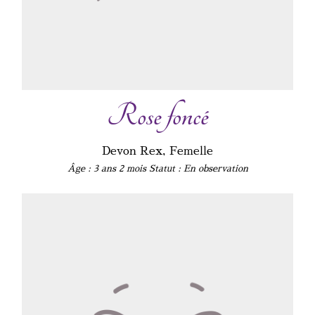
de
l'Adoption
Les
bébés
d'Axellyne
Rose foncé
Expositions
Contact
Devon Rex, Femelle
Livre
Âge : 3 ans 2 mois
Statut : En observation
d'Or