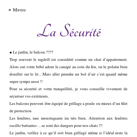
Chatterie
Menu
La Sécurité
d'Axellyne
● Le jardin, le balcon ????
Ragdoll
Trop souvent le ragdoll est considéré comme un chat d’appartement.
Alors oui votre bébé adore le canapé au coin du feu, ou le polaire bien
Devon
douillet sur le lit…Mais aller prendre un bol d’air c’est quand même
Rex
super sympa aussi !!
Nos
Pour sa sécurité et votre tranquillité, je vous conseille vivement de
femelles
sécuriser vos extérieurs.
Nos
Les balcons peuvent être équipé de grillage a poule ou mieux d’un filet
mâles
de protection
Les fenêtres, une moustiquaire ira très bien. Attention aux fenêtres
Conditions
oscillo battantes …se sont des dangers pour nos chats !!!
d'Adoption
Le jardin, veillez à ce qu’il soit bien grillagé même si l’idéal reste la
Guide