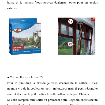
laisse et le harnais. Vous pouvez également opter pour un enclos
de
extérieur.
l'Adoption
Les
bébés
d'Axellyne
Expositions
Contact
Livre
d'Or
● Collier, Harnais, laisse ???
Pour le quotidien la maison je vous déconseille le collier… c’est
mignon y a de la couleur un petit grelot…oui mais il peut s’étrangler
avec et il abime le poil…adieu la belle collerette de poil l’hivers.
Si vous comptez faire sortir ou promener votre Ragdoll, choisissez un