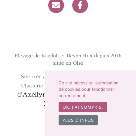
Elevage de Ragdoll et Devon Rex depuis 2016
situé en Oise
WeBreed
Site créé avec
- Copyright©
Ce site nécessite l'autorisation
Chatterie
Chatterie d'Axellyne 2026 -
de cookies pour fonctionner
d'Axellyne
chat-et-chaton.com
sur
-
correctement.
Mentions légales
OK, J'AI COMPRIS.
PLUS D'INFOS