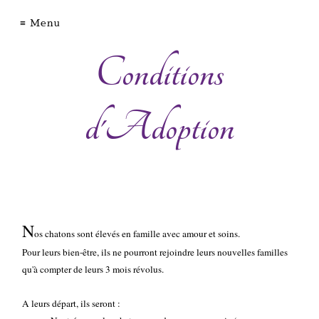
Chatterie
Menu
Conditions
d'Axellyne
d'Adoption
Ragdoll
Devon
Rex
Nos
femelles
N
os chatons sont élevés en famille avec amour et soins.
Nos
Pour leurs bien-être, ils ne pourront rejoindre leurs nouvelles familles
mâles
qu'à compter de leurs 3 mois révolus.
Conditions
d'Adoption
A leurs départ, ils seront :
Guide