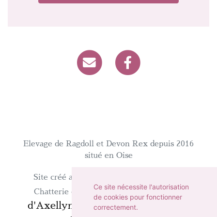
Elevage de Ragdoll et Devon Rex depuis 2016
situé en Oise
WeBreed
Site créé avec
- Copyright©
Ce site nécessite l'autorisation
Chatterie
Chatterie d'Axellyne 2026 -
de cookies pour fonctionner
d'Axellyne
chat-et-chaton.com
sur
-
correctement.