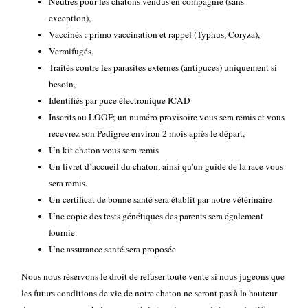
Neutrés pour les chatons vendus en compagnie (sans
de
exception),
l'Adoption
Vaccinés : primo vaccination et rappel (Typhus, Coryza),
Vermifugés,
Les
Traités contre les parasites externes (antipuces) uniquement si
bébés
besoin,
d'Axellyne
Identifiés par puce électronique ICAD
Expositions
Inscrits au LOOF; un numéro provisoire vous sera remis et vous
Contact
recevrez son Pedigree environ 2 mois après le départ,
Un kit chaton vous sera remis
Livre
Un livret d’accueil du chaton, ainsi qu'un guide de la race vous
d'Or
sera remis.
Un certificat de bonne santé sera établit par notre vétérinaire
Une copie des tests génétiques des parents sera également
fournie.
Une assurance santé sera proposée
Nous nous réservons le droit de refuser toute vente si nous jugeons que
les futurs conditions de vie de notre chaton ne seront pas à la hauteur