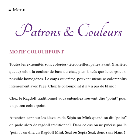
Chatterie
Menu
Patrons & Couleurs
d'Axellyne
MOTIF COLOURPOINT
Ragdoll
Toutes les extrémités sont colorées (tête, oreilles, pattes avant & arrière,
Devon
queue) selon la couleur de base du chat, plus foncés que le corps et si
Rex
possible homogènes. Le corps est crème, pouvant même se colorer plus
Nos
intensément avec l'âge. Chez le colourpoint il n'y a pas de blanc !
femelles
​C
hez le Ragdoll traditionnel vous entendrez souvent dire "point" pour
Nos
un patron colourpoint
mâles
Attention car pour les éleveurs de Sépia ou Mink quand on dit "point"
Conditions
on parle alors de ragdoll traditionnel. Dans ce cas on ne précise pas le
d'Adoption
"point", on dira un Ragdoll Mink Seal ou Sépia Seal, donc sans blanc !
Guide