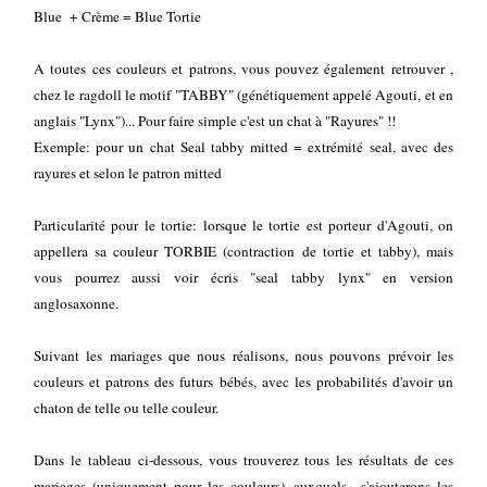
Blue + Crème = Blue Tortie
A toutes ces couleurs et patrons, vous pouvez également retrouver ,
chez le ragdoll le motif "TABBY" (génétiquement appelé Agouti, et en
anglais "Lynx")... Pour faire simple c'est un chat à "Rayures" !!
Exemple: pour un chat Seal tabby mitted = extrémité seal, avec des
rayures et selon le patron mitted
Particularité pour le tortie: lorsque le tortie est porteur d'Agouti, on
appellera sa couleur TORBIE (contraction de tortie et tabby), mais
vous pourrez aussi voir écris "seal tabby lynx" en version
anglosaxonne.
Suivant les mariages que nous réalisons, nous pouvons prévoir les
couleurs et patrons des futurs bébés, avec les probabilités d'avoir un
chaton de telle ou telle couleur.
Dans le tableau ci-dessous, vous trouverez tous les résultats de ces
mariages (uniquement pour les couleurs), auxquels s'ajouterons les